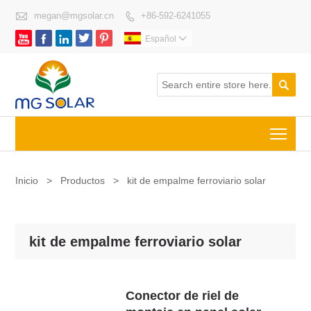

megan@mgsolar.cn
+86-592-6241055






Español


Togg
Inicio
>
Productos
>
kit de empalme ferroviario solar
kit de empalme ferroviario solar
Conector de riel de