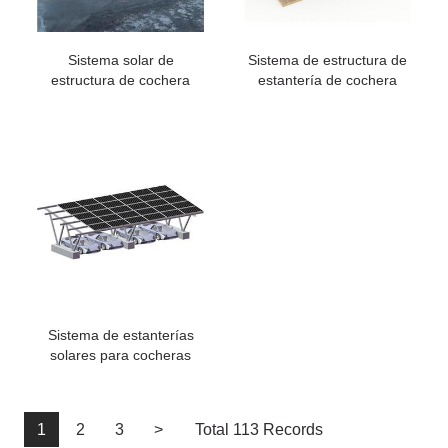
Sistema solar de
Sistema de estructura de
estructura de cochera
estantería de cochera
solar para
solar con toldo
estacionamiento de
impermeable
automóviles
Sistema de estanterías
solares para cocheras
dobles
1
2
3
>
Total 113 Records