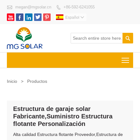

megan@mgsolar.cn
+86-592-6241055






Español


Togg
Inicio
>
Productos
Estructura de garaje solar
Fabricante,Suministro Estructura
flotante Personalización
Alta calidad Estructura flotante Proveedor,Estructura de