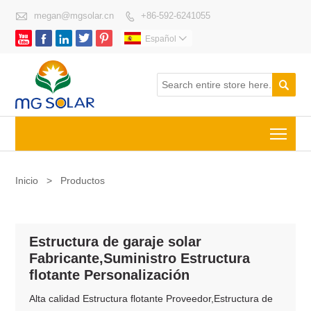

megan@mgsolar.cn
+86-592-6241055






Español


Togg
Inicio
>
Productos
Estructura de garaje solar
Fabricante,Suministro Estructura
flotante Personalización
Alta calidad Estructura flotante Proveedor,Estructura de